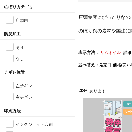
のぼりカテゴリ
店頭集客にぴったりなの
店頭用
のぼり旗の素材や製法に
防炎加工
あり
表示方法：
サムネイル
詳細
なし
並べ替え：
発売日
価格(安い
チギレ位置
左チギレ
43
件あります
右チギレ
印刷方法
インクジェット印刷