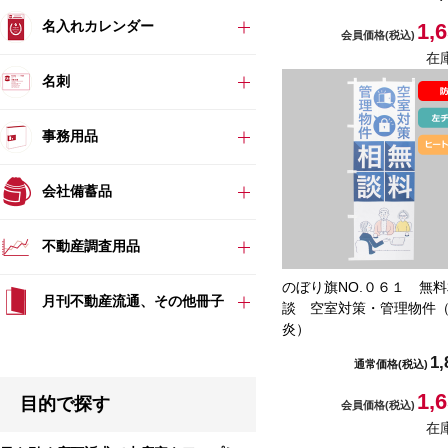
名入れカレンダー
1,
会員価格
(税込)
在
名刺
事務用品
会社備蓄品
不動産調査用品
のぼり旗NO.０６１ 無
月刊不動産流通、その他冊子
談 空室対策・管理物件
炎）
1,
通常価格
(税込)
1,
目的で探す
会員価格
(税込)
在