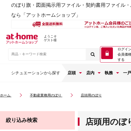
のぼり旗・図面掲示用ファイル・契約書用ファイル・
なら「アットホームショップ」
ようこそ
ゲスト様
ログイ
会員価
する
シチュエーションから探す
店頭
店内
執務
一
ホーム
不動産業務用のぼり
店頭用のぼり
絞り込み検索
店頭用のぼ