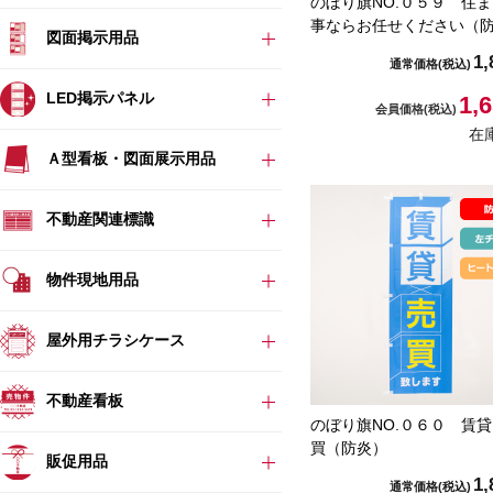
のぼり旗NO.０５９ 住
事ならお任せください（
図面掲示用品
1,
通常価格
(税込)
LED掲示パネル
1,
会員価格
(税込)
在
Ａ型看板・図面展示用品
不動産関連標識
物件現地用品
屋外用チラシケース
不動産看板
のぼり旗NO.０６０ 賃
買（防炎）
販促用品
1,
通常価格
(税込)