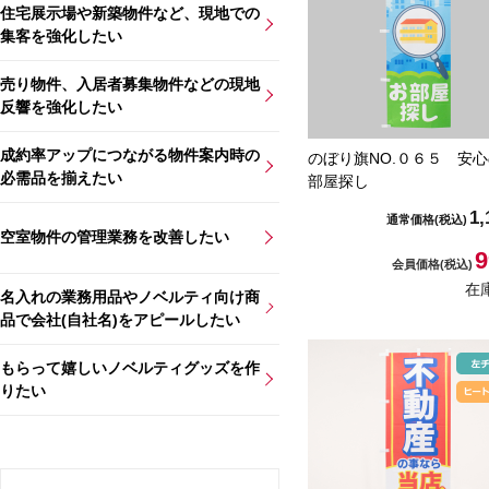
住宅展示場や新築物件など、現地での
集客を強化したい
売り物件、入居者募集物件などの現地
反響を強化したい
成約率アップにつながる物件案内時の
のぼり旗NO.０６５ 安
必需品を揃えたい
部屋探し
1,
通常価格
(税込)
空室物件の管理業務を改善したい
9
会員価格
(税込)
在
名入れの業務用品やノベルティ向け商
品で会社(自社名)をアピールしたい
もらって嬉しいノベルティグッズを作
りたい