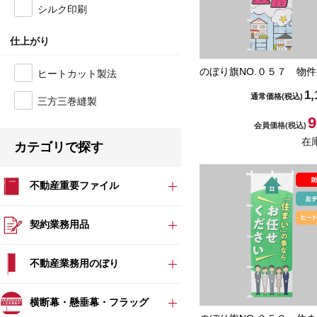
シルク印刷
仕上がり
のぼり旗NO.０５７ 物
ヒートカット製法
1,
通常価格
(税込)
三方三巻縫製
9
会員価格
(税込)
在
カテゴリで探す
不動産重要ファイル
契約業務用品
不動産業務用のぼり
横断幕・懸垂幕・フラッグ