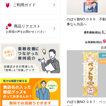
ご利用ガイド
のぼり旗NO.０６６ 不
事なら当店へ
商品リクエスト
1,
お客様の声をお聞かせください
通常価格
(税込)
9
会員価格
(税込)
在
のぼり旗NO.０６７ ペ