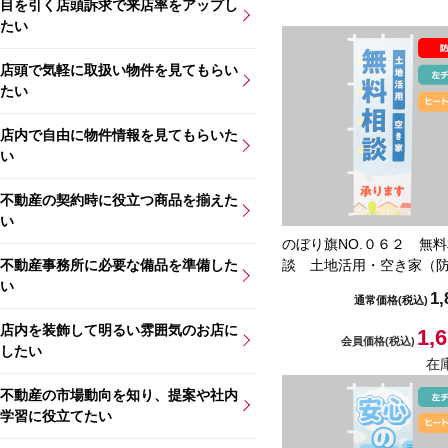
目を引く店頭訴求で来店率をアップし
たい
店頭で気軽に取扱い物件を見てもらい
たい
店内で自由に物件情報を見てもらいた
い
不動産の契約時に役立つ商品を揃えた
い
のぼり旗NO.０６２ 無
談 土地活用・空き家（
不動産事務所に必要な備品を準備した
い
1,
通常価格
(税込)
店内を装飾して明るい雰囲気のお店に
1,
会員価格
(税込)
したい
在
不動産の市場動向を知り、提案や社内
学習に役立てたい