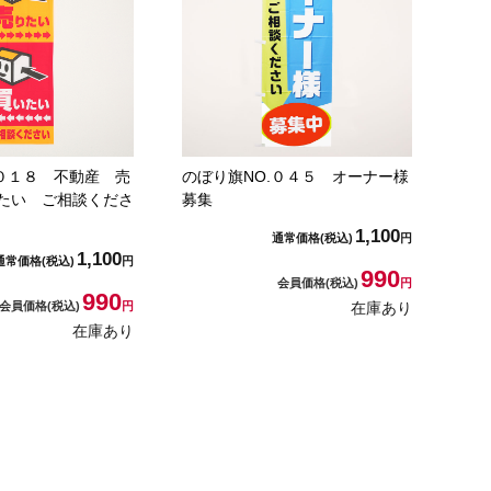
.０１８ 不動産 売
のぼり旗NO.０４５ オーナー様
たい ご相談くださ
募集
1,100
通常価格
(税込)
円
1,100
通常価格
(税込)
円
990
会員価格
(税込)
円
990
会員価格
(税込)
円
在庫あり
在庫あり