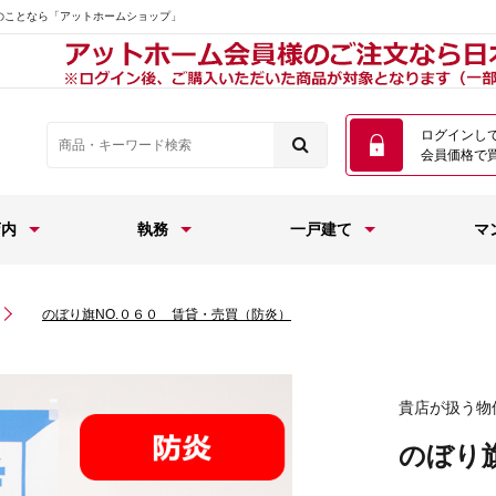
のことなら「アットホームショップ」
ログインし
会員価格で
店内
執務
一戸建て
マ
のぼり旗NO.０６０ 賃貸・売買（防炎）
貴店が扱う物
のぼり