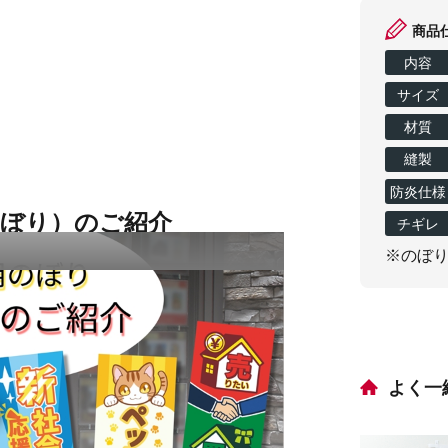
商品
内容
サイズ
材質
縫製
防炎仕様
のぼり）のご紹介
チギレ
※のぼ
よく一