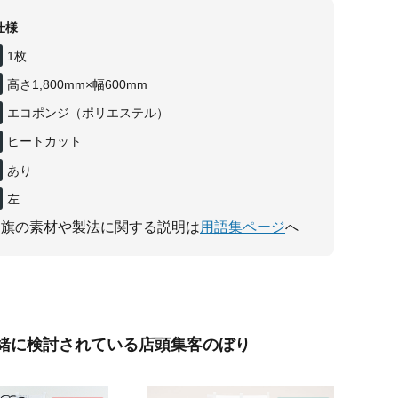
仕様
1枚
高さ1,800mm×幅600mm
エコポンジ（ポリエステル）
ヒートカット
あり
左
り旗の素材や製法に関する説明は
用語集ページ
へ
緒に検討されている店頭集客のぼり