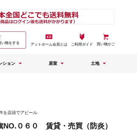
て
買い物をする
買い物かご
アットホーム会員とは
ご利用ガイド
ンション
居室
土地
件を店頭でアピール
旗NO.０６０ 賃貸・売買（防炎）