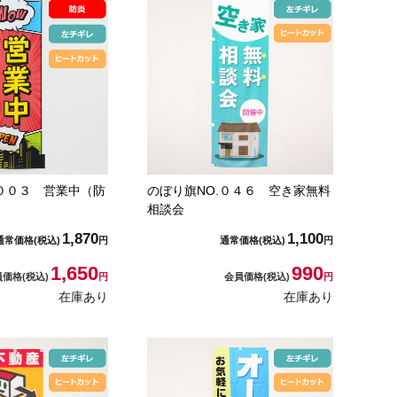
.００３ 営業中（防
のぼり旗NO.０４６ 空き家無料
相談会
1,870
1,100
通常価格
(税込)
円
通常価格
(税込)
円
1,650
990
員価格
(税込)
円
会員価格
(税込)
円
在庫あり
在庫あり