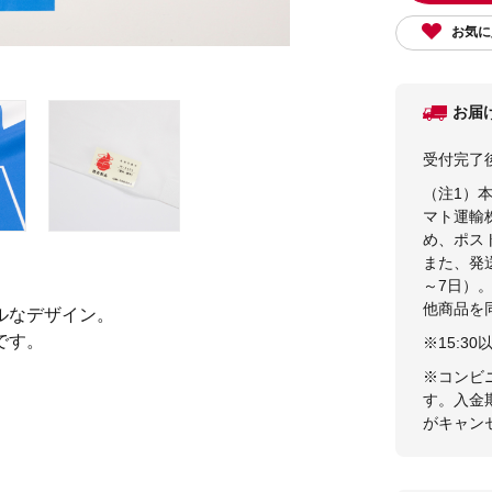
お気に
お届
受付完了
（注1）
マト運輸
め、ポス
また、発
～7日）
他商品を
ルなデザイン。
です。
※15:
※コンビ
す。入金
がキャン