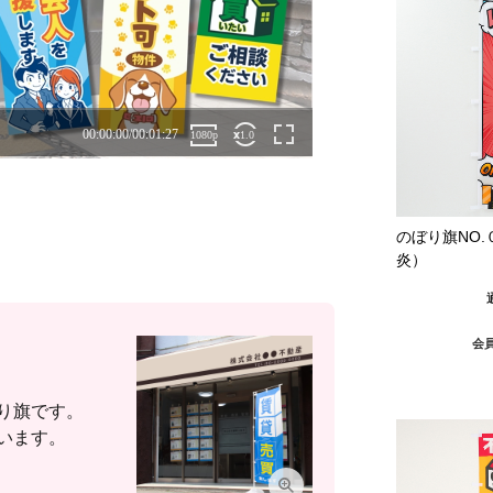
のぼり旗NO
炎）
会
り旗です。
います。