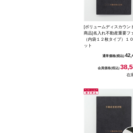
[ボリュームディスカウン
商品]名入れ不動産重要フ
（内袋１２枚タイプ）１
ット
42,
通常価格
(税込)
38,
会員価格
(税込)
在