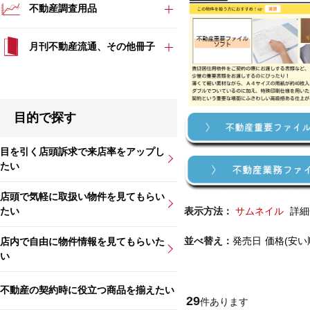
不動産調査用品
月刊不動産流通、その他冊子
目的で探す
目を引く店頭訴求で来店率をアップし
たい
店頭で気軽に取扱い物件を見てもらい
たい
表示方法：
サムネイル
詳細
並べ替え：
発売日
価格(安い
店内で自由に物件情報を見てもらいた
い
不動産の契約時に役立つ商品を揃えたい
29
件あります