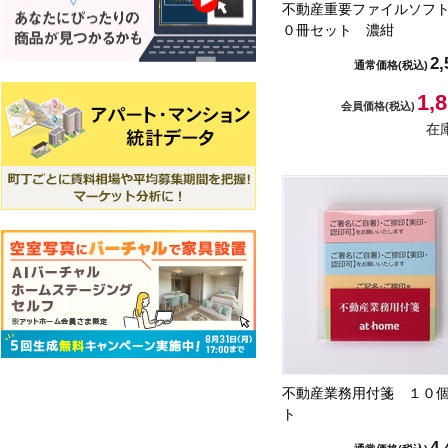
不動産重要ファイルソフ
０冊セット 濃紺
2,
通常価格
(税込)
1,
会員価格
(税込)
在
不動産業務用付箋 １０
ト
4,