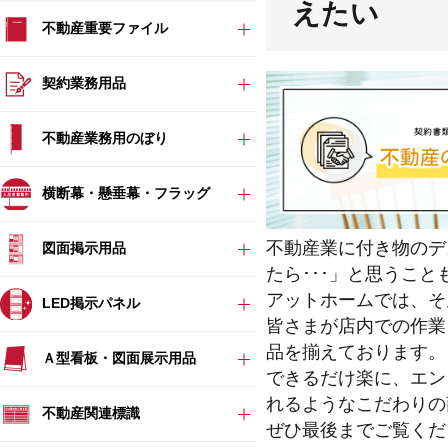
えたい
不動産重要ファイル
契約業務用品
不動産業務用のぼり
横断幕・懸垂幕・フラッグ
不動産業に付き物のデ
図面掲示用品
たら･･･」と思うこ
アットホームでは、そ
LED掲示パネル
皆さまが店内での作業
品を揃えております。
Ａ型看板・図面展示用品
できるだけ楽に、エン
れるようなこだわりの
不動産関連標識
ぜひ最後までご覧くだ