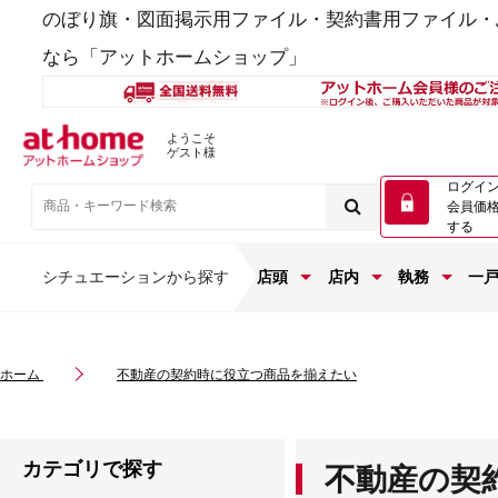
のぼり旗・図面掲示用ファイル・契約書用ファイル・
なら「アットホームショップ」
ようこそ
ゲスト様
ログイ
会員価
する
シチュエーションから探す
店頭
店内
執務
一
ホーム
不動産の契約時に役立つ商品を揃えたい
カテゴリで探す
不動産の契