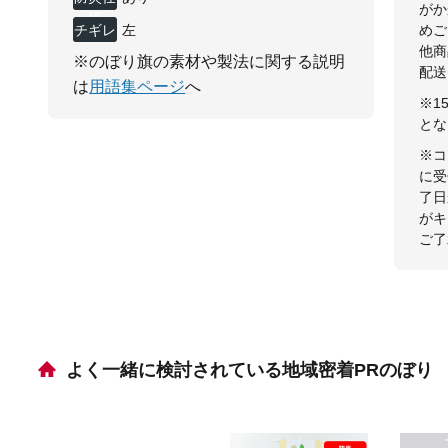
がか
様
チギレ
左
めご
他商
※のぼり旗の素材や製法に関する説明
配送
は
用語集ページ
へ
※1
とな
※コ
に受
了日
がキ
ご了
よく一緒に検討されている地域密着PRのぼり