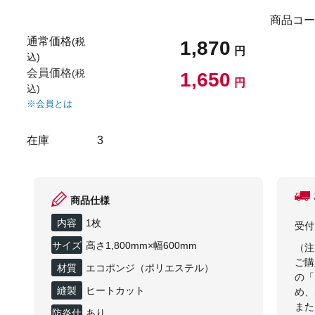
商品コー
通常価格
(税
1,870
円
込)
会員価格
(税
1,650
円
込)
※会員とは
在庫
3
商品仕様
内容
1枚
受付
サイズ
高さ1,800mm×幅600mm
（注
ご購
材質
エコポンジ（ポリエステル）
の「
縫製
ヒートカット
め、
また
防炎仕
あり