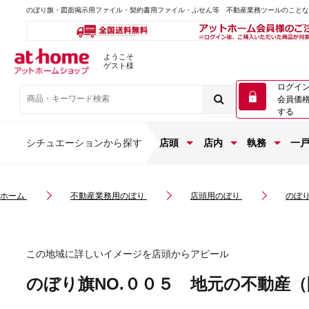
のぼり旗・図面掲示用ファイル・契約書用ファイル・ふせん等 不動産業務ツールのこと
ようこそ
ゲスト様
ログイ
会員価
する
シチュエーションから探す
店頭
店内
執務
一
ホーム
不動産業務用のぼり
店頭用のぼり
のぼり
この地域に詳しいイメージを店頭からアピール
のぼり旗NO.００５ 地元の不動産