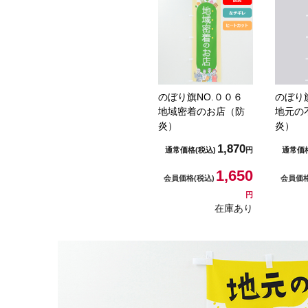
のぼり旗NO.００６
のぼり
地域密着のお店（防
地元の
炎）
炎）
1,870
通常価格
(税込)
円
通常価
1,650
会員価格
(税込)
会員価
円
在庫あり