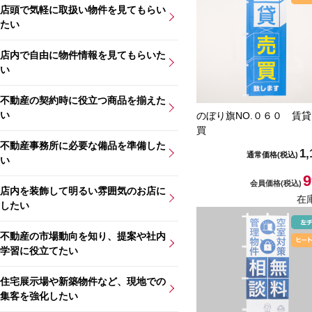
店頭で気軽に取扱い物件を見てもらい
たい
店内で自由に物件情報を見てもらいた
い
不動産の契約時に役立つ商品を揃えた
い
のぼり旗NO.０６０ 賃
買
不動産事務所に必要な備品を準備した
1,
通常価格
(税込)
い
9
会員価格
(税込)
店内を装飾して明るい雰囲気のお店に
在
したい
不動産の市場動向を知り、提案や社内
学習に役立てたい
住宅展示場や新築物件など、現地での
集客を強化したい