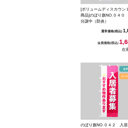
[ボリュームディスカウン
商品]のぼり旗NO.０４０
分譲中（防炎）
1,
通常価格
(税込)
1,
会員価格
(税込)
在
のぼり旗NO.０４２ 入