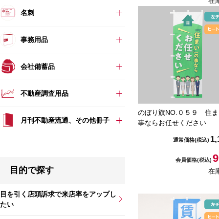
在
名刺
事務用品
会社備蓄品
不動産調査用品
のぼり旗NO.０５９ 住
月刊不動産流通、その他冊子
事ならお任せください
1,
通常価格
(税込)
9
会員価格
(税込)
目的で探す
在
目を引く店頭訴求で来店率をアップし
たい