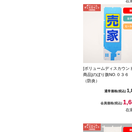
在
[ボリュームディスカウン
商品]のぼり旗NO.０３６
（防炎）
1,
通常価格
(税込)
1,
会員価格
(税込)
在