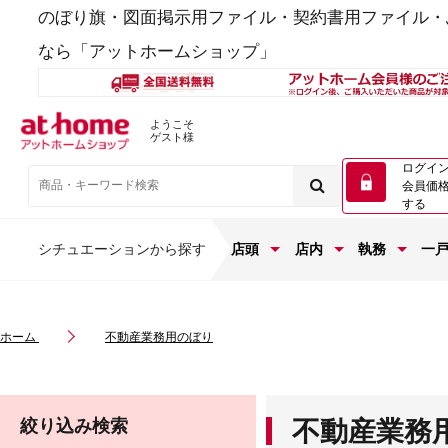
のぼり旗・図面掲示用ファイル・契約書用ファイル・
なら「アットホームショップ」
ようこそ
ゲスト様
ログイ
会員価
する
シチュエーションから探す
店頭
店内
執務
一
ホーム
不動産業務用のぼり
絞り込み検索
不動産業務