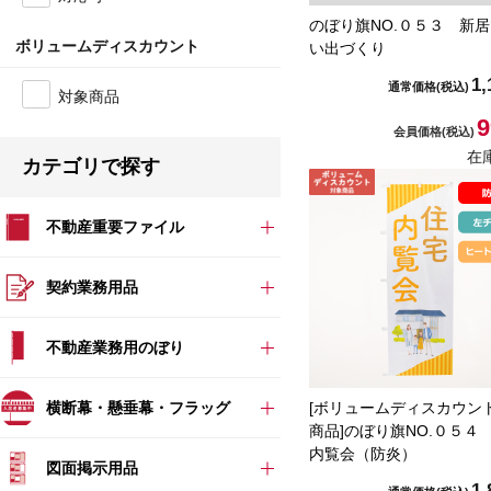
のぼり旗NO.０５３ 新
ボリュームディスカウント
い出づくり
1,
通常価格
(税込)
対象商品
9
会員価格
(税込)
在
カテゴリで探す
不動産重要ファイル
契約業務用品
不動産業務用のぼり
横断幕・懸垂幕・フラッグ
[ボリュームディスカウン
商品]のぼり旗NO.０５４
内覧会（防炎）
図面掲示用品
1,