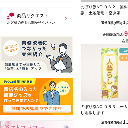
のぼり旗NO.０６２ 無
談 土地活用・空き家
商品リクエスト
1,
お客様の声をお聞かせください
通常価格
(税込)
9
会員価格
(税込)
在
のぼり旗NO.０６３ 一
し応援します
1,
通常価格
(税込)