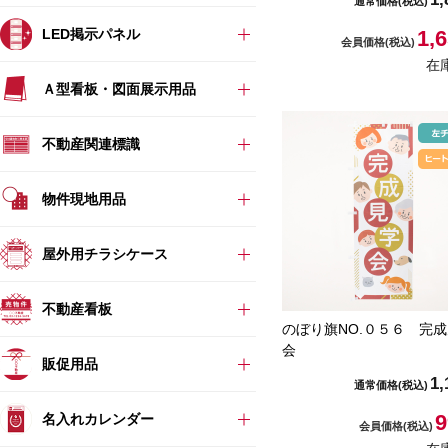
通常価格
(税込)
LED掲示パネル
1,
会員価格
(税込)
在
Ａ型看板・図面展示用品
不動産関連標識
物件現地用品
屋外用チラシケース
不動産看板
のぼり旗NO.０５６ 完
会
販促用品
1,
通常価格
(税込)
9
名入れカレンダー
会員価格
(税込)