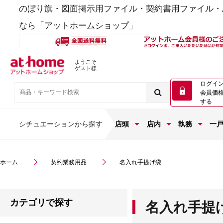
のぼり旗・図面掲示用ファイル・契約書用ファイル・
なら「アットホームショップ」
ようこそ
ゲスト様
ログイ
会員価
する
シチュエーションから探す
店頭
店内
執務
一
ホーム
契約業務用品
名入れ手提げ袋
カテゴリで探す
名入れ手提