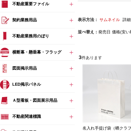
不動産重要ファイル
表示方法：
サムネイル
詳細
契約業務用品
並べ替え：
発売日
価格(安い
不動産業務用のぼり
横断幕・懸垂幕・フラッグ
3
件あります
図面掲示用品
LED掲示パネル
Ａ型看板・図面展示用品
不動産関連標識
名入れ手提げ袋（晒クラ