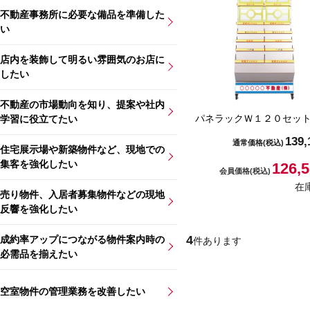
不動産事務所に必要な備品を準備した
い
店内を装飾して明るい雰囲気のお店に
したい
不動産の市場動向を知り、提案や社内
パネラックＷ１２０セッ
学習に役立てたい
139,
通常価格
(税込)
住宅展示場や新築物件など、現地での
集客を強化したい
126,
会員価格
(税込)
在
売り物件、入居者募集物件などの現地
反響を強化したい
4
成約率アップにつながる物件案内時の
件あります
必需品を揃えたい
空室物件の管理業務を改善したい