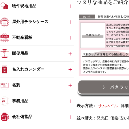
ッタリな商品をご紹介
物件現地用品
屋外用チラシケース
不動産看板
販促用品
名入れカレンダー
名刺
事務用品
表示方法：
サムネイル
詳細
会社備蓄品
並べ替え：
発売日
価格(安い