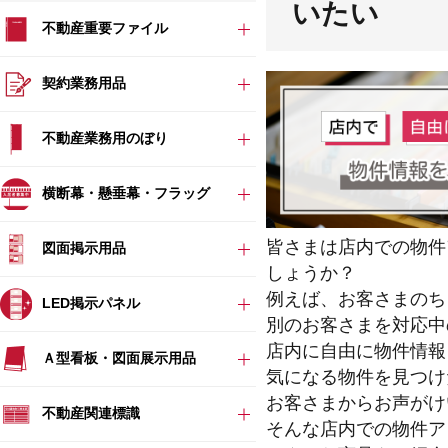
いたい
不動産重要ファイル
契約業務用品
不動産業務用のぼり
横断幕・懸垂幕・フラッグ
皆さまは店内での物件
図面掲示用品
しょうか？
例えば、お客さまのち
LED掲示パネル
別のお客さまを対応中
店内に自由に物件情報
Ａ型看板・図面展示用品
気になる物件を見つけ
お客さまからお声がけ
不動産関連標識
そんな店内での物件ア