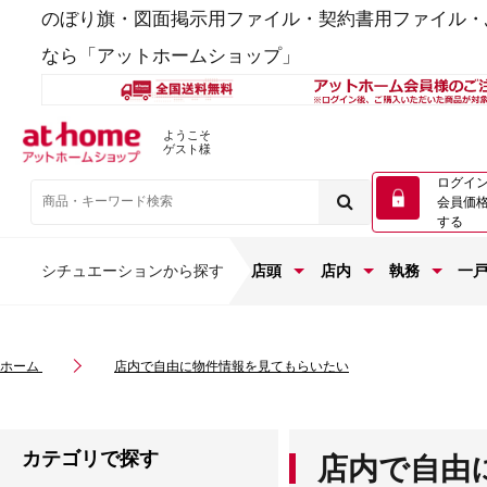
のぼり旗・図面掲示用ファイル・契約書用ファイル・
なら「アットホームショップ」
ようこそ
ゲスト様
ログイ
会員価
する
シチュエーションから探す
店頭
店内
執務
一
ホーム
店内で自由に物件情報を見てもらいたい
カテゴリで探す
店内で自由