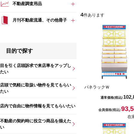
不動産調査用品
4
件あります
月刊不動産流通、その他冊子
目的で探す
目を引く店頭訴求で来店率をアップし
たい
店頭で気軽に取扱い物件を見てもらい
パネラックＷ
たい
102,
通常価格
(税込)
店内で自由に物件情報を見てもらいたい
93,
会員価格
(税込)
在
不動産の契約時に役立つ商品を揃えた
い