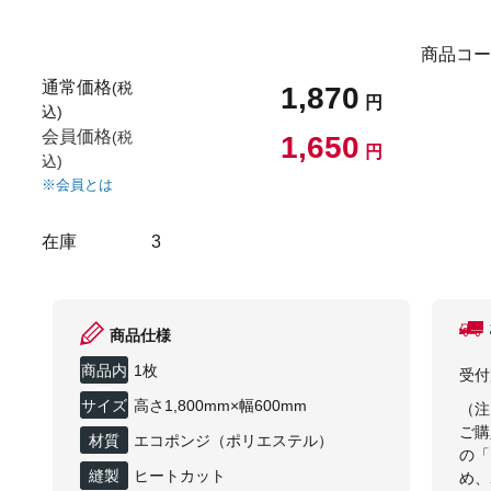
商品コー
通常価格
(税
1,870
円
込)
会員価格
(税
1,650
円
込)
※会員とは
在庫
3
商品仕様
商品内
1枚
受付
容
サイズ
高さ1,800mm×幅600mm
（注
ご購
材質
エコポンジ（ポリエステル）
の「
縫製
ヒートカット
め、