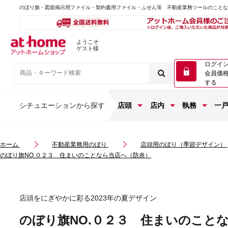
のぼり旗・図面掲示用ファイル・契約書用ファイル・ふせん等 不動産業務ツールのこと
ようこそ
ゲスト様
ログイ
会員価
する
シチュエーションから探す
店頭
店内
執務
一
ホーム
不動産業務用のぼり
店頭用のぼり（季節デザイン）
のぼり旗NO.０２３ 住まいのことなら当店へ（防炎）
店頭をにぎやかに彩る2023年の夏デザイン
のぼり旗NO.０２３ 住まいのこと