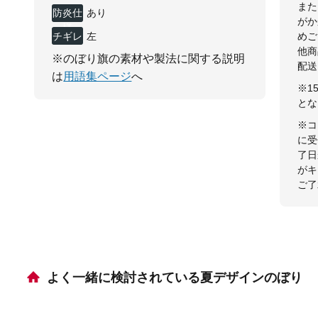
また
防炎仕
あり
がか
様
チギレ
左
めご
他商
※のぼり旗の素材や製法に関する説明
配送
は
用語集ページ
へ
※1
とな
※コ
に受
了日
がキ
ご了
よく一緒に検討されている夏デザインのぼり