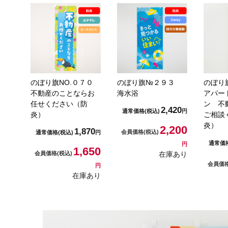
のぼり旗NO.０７０
のぼり旗№２９３
のぼり
不動産のことならお
海水浴
アパー
任せください（防
ン 不
2,420
通常価格
(税込)
円
炎）
ご相談
炎）
2,200
1,870
会員価格
(税込)
通常価格
(税込)
円
通常価
円
1,650
会員価格
(税込)
在庫あり
会員価
円
在庫あり