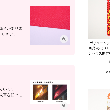
場合がありま
ください。
[ボリューム
商品]のぼり
ンハウス開催
会
ています。
災害を防ぐこ