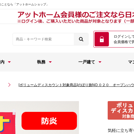
のことなら「アットホームショップ」
ログインし
会員価格で
店内
執務
一戸建て
マ
[ボリュームディスカウント対象商品]のぼり旗NO.０２０ オープンハ
気軽に立ち寄