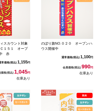
ディスカウント対象
のぼり旗NO.０２０ オープンハ
ＨＣ１５１ オープ
ウス開催中
中 赤
1,100
通常価格
(税込)
円
1,155
通常価格
(税込)
円
990
会員価格
(税込)
円
1,045
員価格
(税込)
円
在庫あり
在庫あり