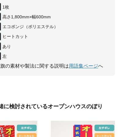
1枚
高さ1,800mm×幅600mm
エコポンジ（ポリエステル）
ヒートカット
あり
左
り旗の素材や製法に関する説明は
用語集ページ
へ
緒に検討されているオープンハウスのぼり