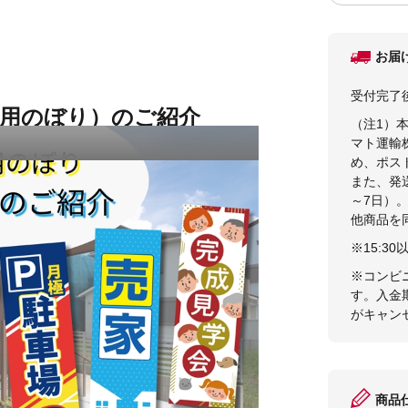
お届
受付完了
地用のぼり）のご紹介
（注1）
マト運輸
め、ポス
また、発
～7日）
他商品を
※15:
※コンビ
す。入金
がキャン
商品