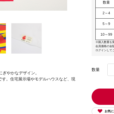
数量
2～4
5～9
10～99
※購入数量を
会員価格の金
ログインして
数量
にぎやかなデザイン。
です。住宅展示場やモデルハウスなど、現
お気に