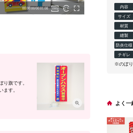
内容
サイズ
材質
縫製
防炎仕様
チギレ
※のぼ
ぼり旗です。
います。
よく一