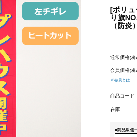
[ボリ
り旗N
（防炎
通常価格
(税
会員価格
(税
※会員とは
商品コード
在庫
■商品単価