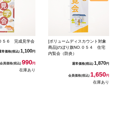
.０５６ 完成見学会
[ボリュームディスカウント対象
商品]のぼり旗NO.０５４ 住宅
1,100
通常価格
(税込)
円
内覧会（防炎）
990
1,870
会員価格
(税込)
円
通常価格
(税込)
円
在庫あり
1,650
会員価格
(税込)
円
在庫あり