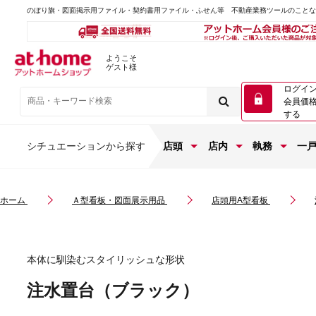
のぼり旗・図面掲示用ファイル・契約書用ファイル・ふせん等 不動産業務ツールのこと
ようこそ
ゲスト様
ログイ
会員価
する
シチュエーションから探す
店頭
店内
執務
一
ホーム
Ａ型看板・図面展示用品
店頭用A型看板
本体に馴染むスタイリッシュな形状
注水置台（ブラック）