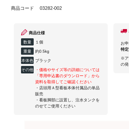
商品コード
03282-002
商品仕様
数量
１個
お申
特定
重量
約0.5kg
※ア
本体色
ブラック
の発
その他
・価格やサイズ等の詳細については
「専用申込書のダウンロード」から
資料を取得してご確認ください
・店頭用Ａ型看板本体付属品の単品
販売
・看板脚部に設置し、注水タンクを
のせてご使用ください