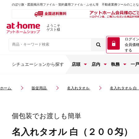
のぼり旗・図面掲示用ファイル・契約書用ファイル・ふせん等 不動産業務ツールのこと
ようこそ
ゲスト様
ログイ
会員価
する
シチュエーションから探す
店頭
店内
執務
一
ホーム
販促用品
名入れタオル
名入れタオル 白
個包装でお渡しも簡単
名入れタオル 白（２００匁）