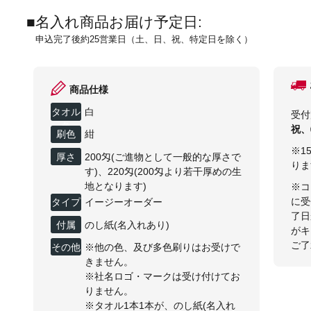
■名入れ商品お届け予定日:
申込完了後約25営業日（土、日、祝、特定日を除く）
商品仕様
タオル
白
受付
色
祝、
刷色
紺
※1
厚さ
200匁(ご進物として一般的な厚さで
りま
す)、220匁(200匁より若干厚めの生
地となります)
※コ
に受
タイプ
イージーオーダー
了日
付属
のし紙(名入れあり)
がキ
ご了
その他
※他の色、及び多色刷りはお受けで
きません。
※社名ロゴ・マークは受け付けてお
りません。
※タオル1本1本が、のし紙(名入れ