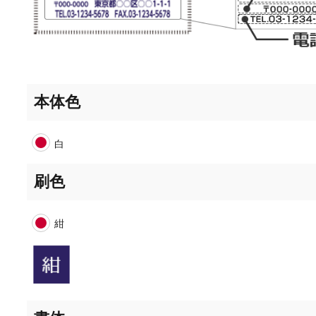
本体色
白
刷色
紺