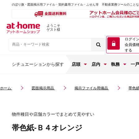
のぼり旗・図面掲示用ファイル・契約書用ファイル・ふせん等 不動産業務ツールのこと
ようこそ
ゲスト様
ログイ
会員価
する
シチュエーションから探す
店頭
店内
執務
一
ホーム
図面掲示用品
掲示ファイル用備品
帯色紙
物件種目や店舗カラーでまとめて見やすい
帯色紙-Ｂ４オレンジ