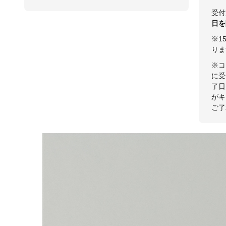
受付
日を
※1
りま
※コ
に受
了日
がキ
ご了