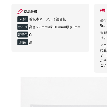
商品仕様
素材
看板本体：アルミ複合板
受付
祝、
サイズ
高さ650mm×幅910mm×厚さ3mm
※1
背景色
白
りま
刷色
黒
※コ
に受
了日
がキ
ご了