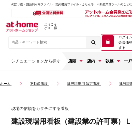
のぼり旗・図面掲示用ファイル・契約書用ファイル・ふせん等 不動産業務ツールのこと
ようこそ
ゲスト様
ログイ
会員価
する
シチュエーションから探す
店頭
店内
執務
一
ホーム
不動産看板
建設現場用 法定看板
建設現
現場の信頼をカタチにする看板
建設現場用看板（建設業の許可票）