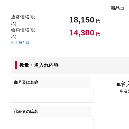
商品コー
通常価格
(税
18,150
円
込)
会員価格
(税
14,300
円
込)
※会員とは
数量・名入れ内容
商号又は名称
■名
申込完
代表者の氏名