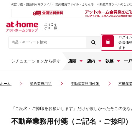
のぼり旗・図面掲示用ファイル・契約書用ファイル・ふせん等 不動産業務ツールのこと
ようこそ
ゲスト様
ログイ
会員価
する
シチュエーションから探す
店頭
店内
執務
一
ホーム
契約業務用品
不動産業務用付箋
不動産
「ご記名・ご捺印をお願いします」だけが欲しかったそこのあな
不動産業務用付箋（ご記名・ご捺印