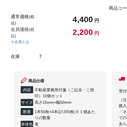
商品コー
通常価格
(税
4,400
円
込)
会員価格
(税
2,200
円
込)
※会員とは
在庫
7
商品仕様
内容
不動産業務用付箋（ご記名・ご捺
受付
印）10個セット
（注
サイズ
高さ15mm×幅50mm
購入
数量
1本50枚×4本(計200枚)※１個あた
「ネ
りの数量
での
あら
本体色
黄