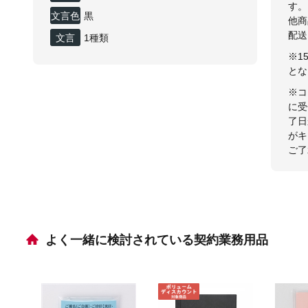
す。
文言色
黒
他商
配送
文言
1種類
※1
とな
※コ
に受
了日
がキ
ご了
よく一緒に検討されている契約業務用品