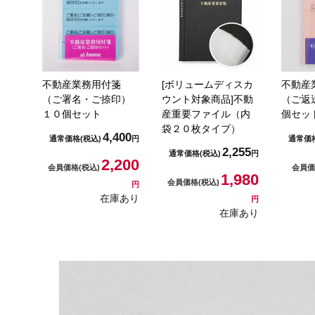
不動産業務用付箋
[ボリュームディスカ
不動産
（ご署名・ご捺印）
ウント対象商品]不動
（ご返
１０個セット
産重要ファイル（内
個セッ
袋２０枚タイプ）
4,400
通常価格
(税込)
円
通常価
2,255
通常価格
(税込)
円
2,200
会員価格
(税込)
会員
1,980
会員価格
(税込)
円
在庫あり
円
在庫あり