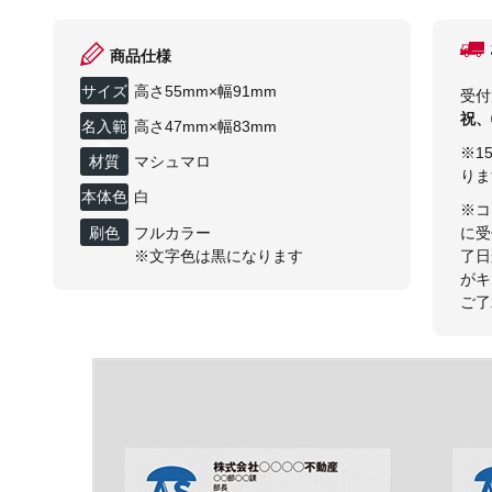
商品仕様
サイズ
高さ55mm×幅91mm
受付
祝、
名入範
高さ47mm×幅83mm
囲
※1
材質
マシュマロ
りま
本体色
白
※コ
刷色
フルカラー
に受
※文字色は黒になります
了日
がキ
ご了