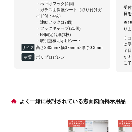
・吊下げフック(4個)
受付
・ガラス面保護シート（取り付けガ
日を
イド付：4枚）
・連結フック(17個)
※1
・フックキャップ(21個)
りま
・B4固定台紙(1枚)
※コ
・取引態様明示用シート
に受
サイズ
高さ280mm×幅375mm×厚さ0.3mm
了日
がキ
材質
ポリプロピレン
ご了
よく一緒に検討されている窓面図面掲示用品