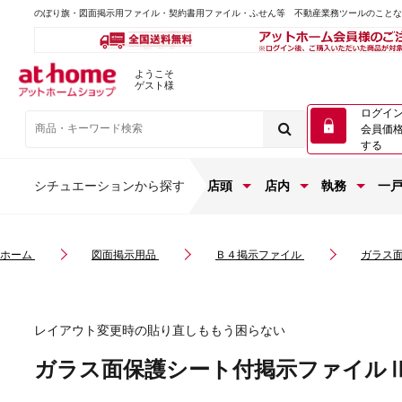
のぼり旗・図面掲示用ファイル・契約書用ファイル・ふせん等 不動産業務ツールのこと
ようこそ
ゲスト様
ログイ
会員価
する
シチュエーションから探す
店頭
店内
執務
一
ホーム
図面掲示用品
Ｂ４掲示ファイル
ガラス
レイアウト変更時の貼り直しももう困らない
ガラス面保護シート付掲示ファイル