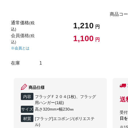
商品コー
通常価格
(税
1,210
円
込)
会員価格
(税
1,100
円
込)
※会員とは
在庫
1
商品仕様
内容
フラッグＦ２０４(1枚)、フラッグ
送
用ハンガー(1組)
サイズ
高さ320mm×幅230㎜
受付
日を
材質
[フラッグ]エコポンジ(ポリエステ
ル)
※1