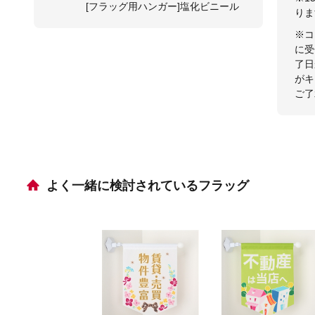
[フラッグ用ハンガー]塩化ビニール
りま
※コ
に受
了日
がキ
ご了
よく一緒に検討されているフラッグ