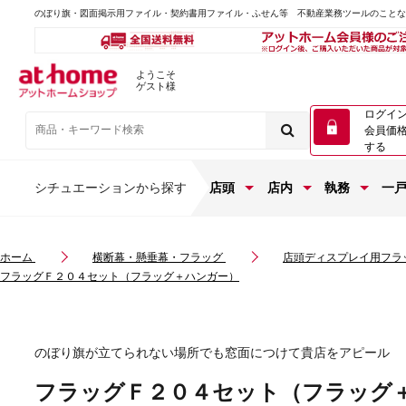
のぼり旗・図面掲示用ファイル・契約書用ファイル・ふせん等 不動産業務ツールのこと
ようこそ
ゲスト様
ログイ
会員価
する
シチュエーションから探す
店頭
店内
執務
一
ホーム
横断幕・懸垂幕・フラッグ
店頭ディスプレイ用フラ
フラッグＦ２０４セット（フラッグ＋ハンガー）
のぼり旗が立てられない場所でも窓面につけて貴店をアピール
フラッグＦ２０４セット（フラッグ