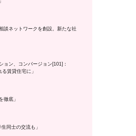
」
相談ネットワークを創設。新たな社
ョン、コンバージョン[101]：
れる賃貸住宅に」
を徹底」
学生同士の交流も」