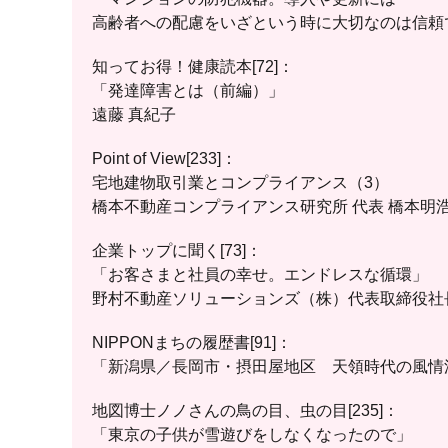
高齢者への配慮をいざという時に大切なのは信頼
知ってお得！健康読本[72]：
「発達障害とは（前編）」
遠藤 真紀子
Point of View[233]：
宅地建物取引業とコンプライアンス（3）
橋本不動産コンプライアンス研究所 代表 橋本明
企業トップに聞く[73]：
「お客さまと社員の幸せ。エンドレスな循環」
野村不動産ソリューションズ（株）代表取締役社長
NIPPONまちの履歴書[91]：
「新潟県／長岡市・摂田屋地区 天領時代の風情
地図博士ノノさんの鳥の目、虫の目[235]：
「東京の子供が雪遊びをしなくなったので」