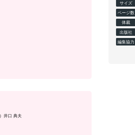
サイズ
ページ数
体裁
出版社
編集協力
）井口 典夫