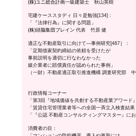
(株)ユニ総合計画
一級建築士 秋山英樹
宅建ケーススタディ 日々是勉強[134]：
「『法律行為』に関する問題」
(株)頭脳集団ブレイン
代表 竹原 健
適正な不動産取引に向けて―事例研究[487］：
「定期借家契約締結の依頼を受けたが
事前説明を適切に行なわなかった
媒介業者に賠償責任が認められた事例」
（一財）不動産適正取引推進機構 調査研究部 中
行政情報コーナー
「第3回『地域価値を共創する不動産業アワード
「賃貸住宅管理業者等への全国一斉立入検査結果
「『公認 不動産コンサルティングマスター』に
消費者の目：
「マンションの防犯機器。導入や更新には