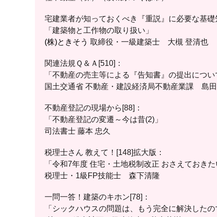
宅建業者が知っておくべき『重説』に必要な基礎知識Q
「建築物と工作物の取り扱い」
(株)ときそう
取締役・一級建築士 大槻 登清也
関連法規Ｑ＆Ａ[510]：
「不動産の売主等による『告知書』の提出につい
国土交通省 不動産・建設経済局不動産業課 島田
不動産登記の現場から[88]：
「不動産登記の変遷～今は昔(2)」
司法書士 藤本 忠久
税理士さん 教えて！[148]
拡大
版：
「令和7年度 住宅・土地税制改正 おさえておきた
税理士・1級FP技能士 森下清隆
一問一答！建築のキホン[78]：
「シックハウスの問題は、もう完全に解決したの