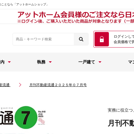
のことなら「アットホームショップ」
ログインし
会員価格で
店内
執務
一戸建て
マ
産流通
月刊不動産流通２０２５年０７月号
実務に役立つ
月刊不