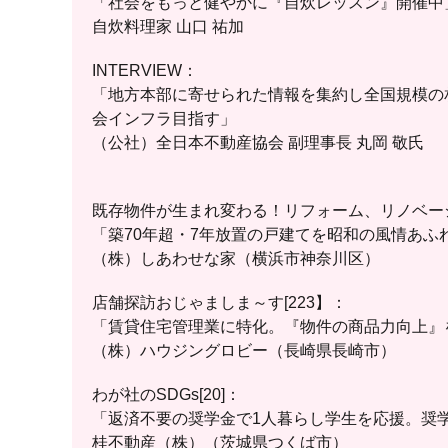
「社会をもっと健やかに『自炊レッスン』開催中
自炊料理家 山口 祐加
INTERVIEW：
「地方本部に寄せられた情報を集約し全国規模の
会インフラ目指す」
（公社）全日本不動産協会 副理事長 丸岡 敬氏
既存物件が生まれ変わる！リフォーム、リノベーシ
「築70年超・7年放置の戸建てを昭和の風情あふ
（株）しあわせな家（横浜市神奈川区）
店舗探訪おじゃましま～す[223】：
「賃貸住宅管理業に特化。『物件の商品力向上』
（株）ハウジングロビー（長崎県長崎市）
わが社のSDGs[20]：
「返済不要の奨学金で1人暮らし学生を応援。奨
桂不動産（株）（茨城県つくば市）