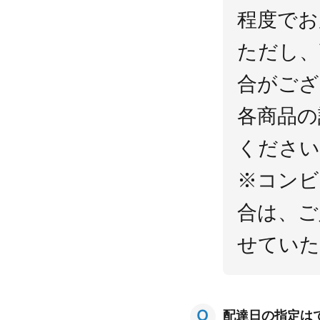
程度でお
ただし、
合がござ
各商品の
ください
※コンビ
合は、ご
せていた
配達日の指定は