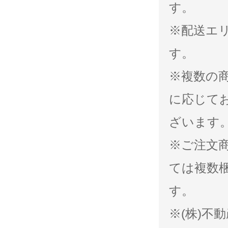
す。
※配送エ
す。
※複数の
に応じて
ざいます
※ご注文
ては複数
す。
※(株)不