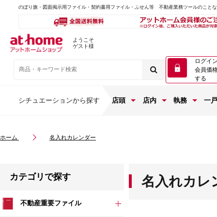
のぼり旗・図面掲示用ファイル・契約書用ファイル・ふせん等 不動産業務ツールのこと
ようこそ
ゲスト様
ログイ
会員価
する
シチュエーションから探す
店頭
店内
執務
一
ホーム
名入れカレンダー
カテゴリで探す
名入れカレ
不動産重要ファイル