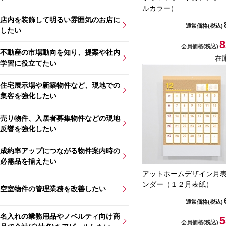
ルカラー）
店内を装飾して明るい雰囲気のお店に
通常価格
(税込)
したい
8
会員価格
(税込)
不動産の市場動向を知り、提案や社内
在
学習に役立てたい
住宅展示場や新築物件など、現地での
集客を強化したい
売り物件、入居者募集物件などの現地
反響を強化したい
成約率アップにつながる物件案内時の
必需品を揃えたい
アットホームデザイン月
ンダー（１２月表紙）
空室物件の管理業務を改善したい
通常価格
(税込)
名入れの業務用品やノベルティ向け商
5
会員価格
(税込)