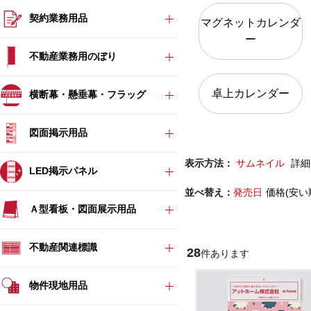
契約業務用品
マグネットカレンダ
ー
不動産業務用のぼり
卓上カレンダー
横断幕・懸垂幕・フラッグ
図面掲示用品
表示方法：
サムネイル
詳細
LED掲示パネル
並べ替え：
発売日
価格(安い
Ａ型看板・図面展示用品
不動産関連標識
28
件あります
物件現地用品