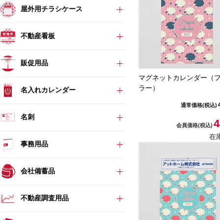
屋外用チラシケース
不動産看板
販促用品
マグネットカレンダー（
ラー）
名入れカレンダー
通常価格
(税込)
名刺
4
会員価格
(税込)
在
事務用品
会社備蓄品
不動産調査用品