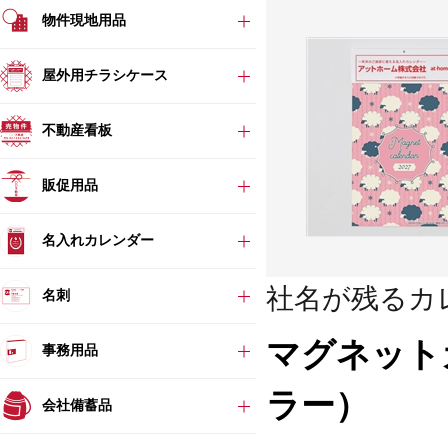
物件現地用品
屋外用チラシケース
不動産看板
販促用品
名入れカレンダー
社名が残るカ
名刺
マグネット
事務用品
ラー）
会社備蓄品