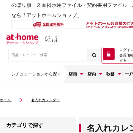
のぼり旗・図面掲示用ファイル・契約書用ファイル・
なら「アットホームショップ」
ようこそ
ゲスト様
ログイ
会員価
する
シチュエーションから探す
店頭
店内
執務
一
ホーム
名入れカレンダー
カテゴリで探す
名入れカレ