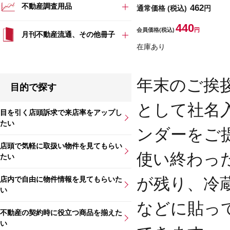
不動産調査用品
462
通常価格
(税込)
円
440
会員価格
(税込)
円
月刊不動産流通、その他冊子
在庫あり
年末のご挨
目的で探す
として社名
目を引く店頭訴求で来店率をアップし
たい
ンダーをご
店頭で気軽に取扱い物件を見てもらい
使い終わっ
たい
が残り、冷
店内で自由に物件情報を見てもらいた
い
などに貼っ
不動産の契約時に役立つ商品を揃えた
い