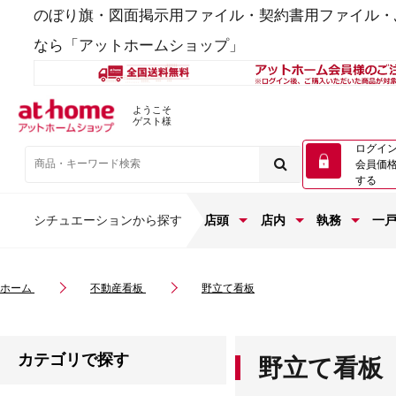
のぼり旗・図面掲示用ファイル・契約書用ファイル・
なら「アットホームショップ」
ようこそ
ゲスト様
ログイ
会員価
する
シチュエーションから探す
店頭
店内
執務
一
ホーム
不動産看板
野立て看板
カテゴリで探す
野立て看板