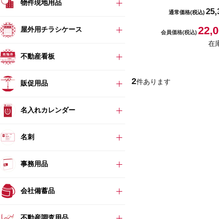
物件現地用品
25,
通常価格
(税込)
22,
屋外用チラシケース
会員価格
(税込)
在
不動産看板
2
件あります
販促用品
名入れカレンダー
名刺
事務用品
会社備蓄品
不動産調査用品