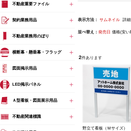
不動産重要ファイル
表示方法：
サムネイル
詳細
契約業務用品
並べ替え：
発売日
価格(安い
不動産業務用のぼり
横断幕・懸垂幕・フラッグ
2
件あります
図面掲示用品
LED掲示パネル
Ａ型看板・図面展示用品
不動産関連標識
野立て看板（Ｍサイズ）