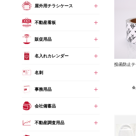
屋外用チラシケース
不動産看板
販促用品
名入れカレンダー
投函防止テ
名刺
会
事務用品
会社備蓄品
不動産調査用品