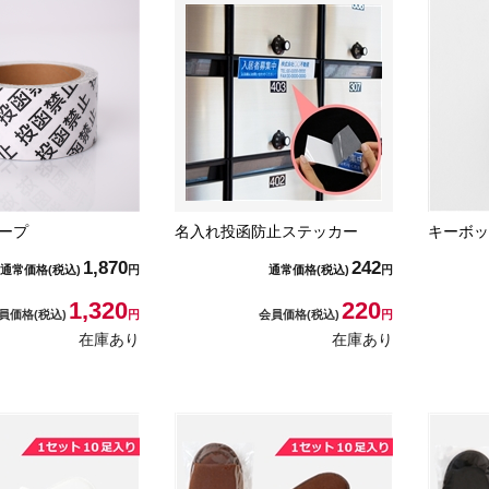
ープ
名入れ投函防止ステッカー
キーボッ
1,870
242
通常価格
(税込)
円
通常価格
(税込)
円
1,320
220
員価格
(税込)
円
会員価格
(税込)
円
在庫あり
在庫あり