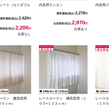
シート（セミダブル
内見用ランタン
内見用ズ
3,278
通常価格
(税込)
円
2,420
通常価格
(税込)
円
2,970
会員価格
(税込)
円
2,200
員価格
(税込)
円
在庫あり
在庫なし
ーテン 腰高窓用
レースカーテン 腰高窓用（１
レースカ
３５ｃｍ）
００×１３３ｃｍ）
（１００