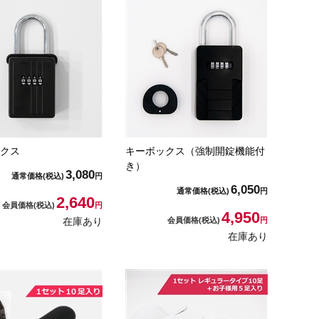
クス
キーボックス（強制開錠機能付
き）
3,080
通常価格
(税込)
円
6,050
通常価格
(税込)
円
2,640
会員価格
(税込)
円
4,950
在庫あり
会員価格
(税込)
円
在庫あり