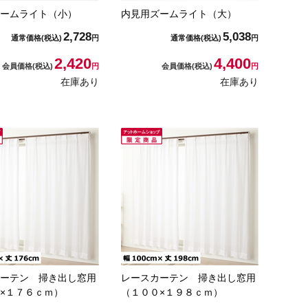
ームライト（小）
内見用ズームライト（大）
2,728
5,038
通常価格
(税込)
円
通常価格
(税込)
円
2,420
4,400
会員価格
(税込)
円
会員価格
(税込)
円
在庫あり
在庫あり
ーテン 掃き出し窓用
レースカーテン 掃き出し窓用
×１７６ｃｍ）
（１００×１９８ｃｍ）