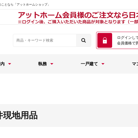
のことなら「アットホームショップ」
ログインし
会員価格で
店内
執務
一戸建て
マ
件現地用品