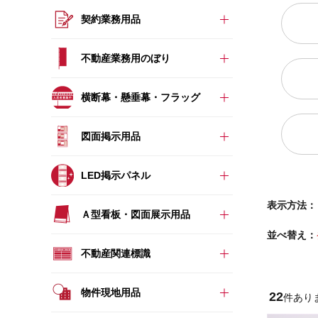
契約業務用品
不動産業務用のぼり
横断幕・懸垂幕・フラッグ
図面掲示用品
LED掲示パネル
表示方法：
Ａ型看板・図面展示用品
並べ替え：
不動産関連標識
物件現地用品
22
件あり