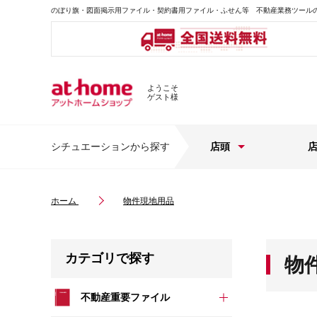
のぼり旗・図面掲示用ファイル・契約書用ファイル・ふせん等 不動産業務ツール
ようこそ
ゲスト様
シチュエーションから探す
店頭
ホーム
物件現地用品
カテゴリで探す
物
不動産重要ファイル