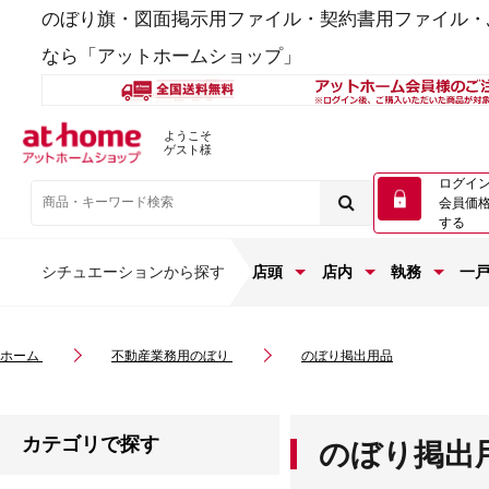
のぼり旗・図面掲示用ファイル・契約書用ファイル・
なら「アットホームショップ」
ようこそ
ゲスト様
ログイ
会員価
する
シチュエーションから探す
店頭
店内
執務
一
ホーム
不動産業務用のぼり
のぼり掲出用品
カテゴリで探す
のぼり掲出