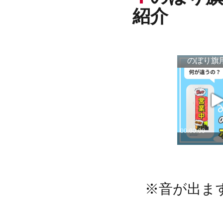
紹介
※音が出ま