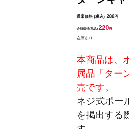
286
通常価格
(税込)
円
220
会員価格
(税込)
円
在庫あり
本商品は、
属品「ター
売です。
ネジ式ポー
を掲出する
す。