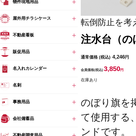
物件現地用品
屋外用チラシケース
転倒防止を考
不動産看板
注水台（の
販促用品
4,246
通常価格
(税込)
円
3,850
名入れカレンダー
会員価格
(税込)
円
在庫あり
名刺
のぼり旗を
事務用品
て使用する
会社備蓄品
ンドです。
不動産調査用品