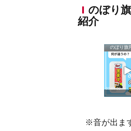
のぼり
紹介
※音が出ま