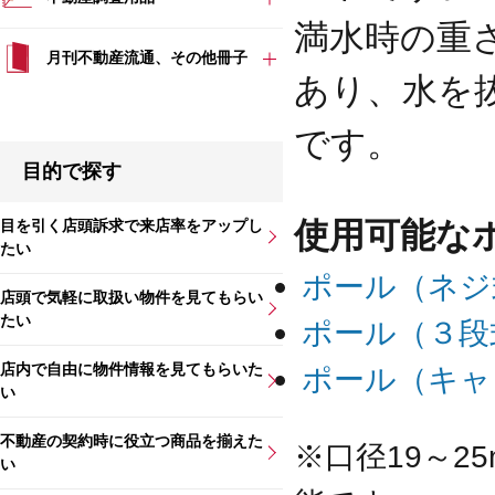
満水時の重さ
月刊不動産流通、その他冊子
あり、水を
です。
目的で探す
使用可能な
目を引く店頭訴求で来店率をアップし
たい
ポール（ネジ
店頭で気軽に取扱い物件を見てもらい
たい
ポール（３段
店内で自由に物件情報を見てもらいた
ポール（キャ
い
不動産の契約時に役立つ商品を揃えた
※口径19～2
い