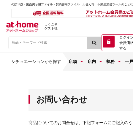
のぼり旗・図面掲示用ファイル・契約書用ファイル・ふせん等 不動産業務ツールのこと
ようこそ
ゲスト様
ログイ
会員価
する
シチュエーションから探す
店頭
店内
執務
一
お問い合わせ
商品についてのお問合せは、下記フォームにご記入のう