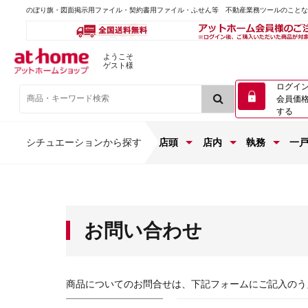
のぼり旗・図面掲示用ファイル・契約書用ファイル・ふせん等 不動産業務ツールのこと
ようこそ
ゲスト様
ログイ
会員価
する
シチュエーションから探す
店頭
店内
執務
一
お問い合わせ
商品についてのお問合せは、下記フォームにご記入のう