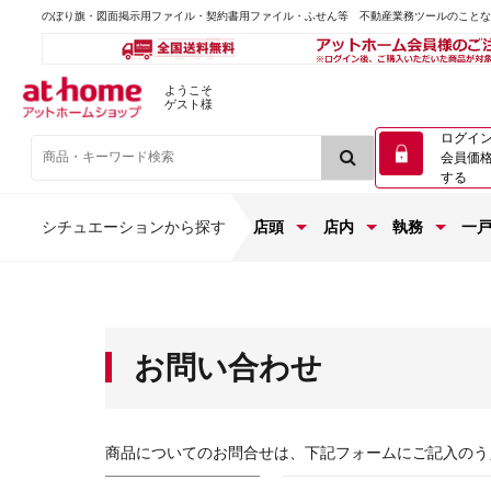
のぼり旗・図面掲示用ファイル・契約書用ファイル・ふせん等 不動産業務ツールのこと
ようこそ
ゲスト様
ログイ
会員価
する
シチュエーションから探す
店頭
店内
執務
一
お問い合わせ
商品についてのお問合せは、下記フォームにご記入のう