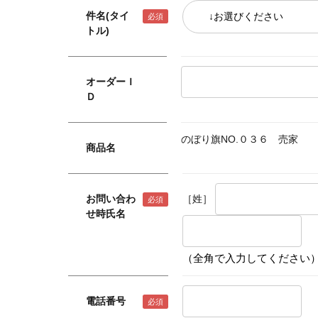
件名(タイ
トル)
オーダーＩ
Ｄ
のぼり旗NO.０３６ 売家
商品名
お問い合わ
［姓］
せ時氏名
（全角で入力してください
電話番号