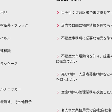
務用品
目を引く店頭訴求で来店率をア
・横断幕・フラッグ
店内で自由に物件情報を見ても
示パネル
不動産事務所に必要な備品を準
関連標識
不動産の市場動向を知り、提案
に役立てたい
チラシケース
売り物件、入居者募集物件など
品
を強化したい
ールチェッカー
空室物件の管理業務を改善した
動産流通、その他冊子
名入れの業務用品で会社(自社名