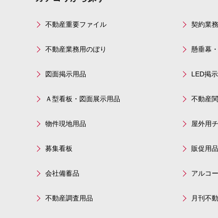
不動産重要ファイル
契約業
不動産業務用のぼり
懸垂幕
図面掲示用品
LED掲
Ａ型看板・図面展示用品
不動産
物件現地用品
屋外用
募集看板
販促用
会社備蓄品
アルコ
不動産調査用品
月刊不