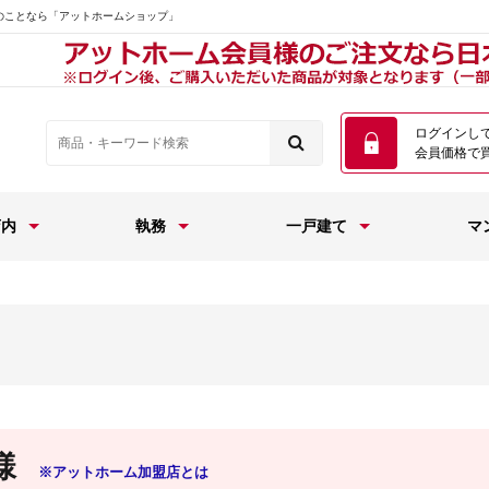
のことなら「アットホームショップ」
ログインし
会員価格で
店内
執務
一戸建て
マ
様
※アットホーム加盟店とは