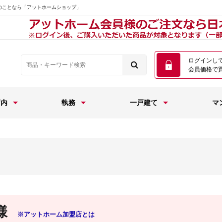
のことなら「アットホームショップ」
ログインし
会員価格で
店内
執務
一戸建て
マ
様
※アットホーム加盟店とは