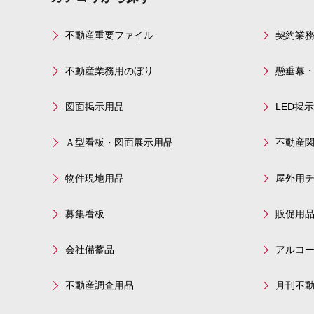
不動産重要ファイル
契約業
不動産業務用のぼり
懸垂幕
図面掲示用品
LED掲
Ａ型看板・図面展示用品
不動産
物件現地用品
屋外用
募集看板
販促用
会社備蓄品
アルコ
不動産調査用品
月刊不