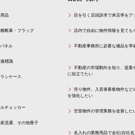
務用品
目を引く店頭訴求で来店率をア
・横断幕・フラッグ
店内で自由に物件情報を見ても
示パネル
不動産事務所に必要な備品を準
関連標識
不動産の市場動向を知り、提案
に役立てたい
チラシケース
売り物件、入居者募集物件など
品
を強化したい
ールチェッカー
空室物件の管理業務を改善した
動産流通、その他冊子
名入れの業務用品で会社(自社名